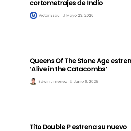
cortometrajes de Indio
Victor Esau
Mayo 23, 2026
Queens Of The Stone Age estre
‘Alive in the Catacombs’
Edwin Jimenez
Junio 6, 2025
Tito Double P estrena su nuevo